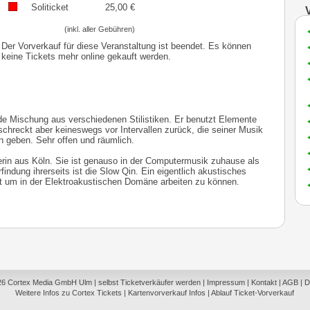
Soliticket
25,00
€
(inkl. aller Gebühren)
Der Vorverkauf für diese Veranstaltung ist beendet. Es können
keine Tickets mehr online gekauft werden.
de Mischung aus verschiedenen Stilistiken. Er benutzt Elemente
chreckt aber keineswegs vor Intervallen zurück, die seiner Musik
geben. Sehr offen und räumlich.
erin aus Köln. Sie ist genauso in der Computermusik zuhause als
findung ihrerseits ist die Slow Qin. Ein eigentlich akustisches
 hat um in der Elektroakustischen Domäne arbeiten zu können.
26
Cortex Media GmbH Ulm
|
selbst Ticketverkäufer werden
|
Impressum
|
Kontakt
|
AGB
|
D
Weitere Infos zu Cortex Tickets
|
Kartenvorverkauf Infos
|
Ablauf Ticket-Vorverkauf