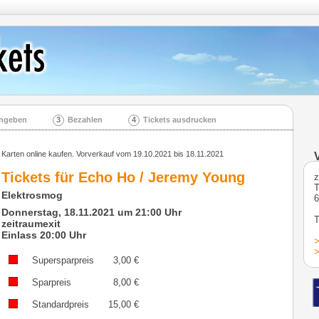
ingeben
3
Bezahlen
4
Tickets ausdrucken
Karten online kaufen. Vorverkauf vom 19.10.2021 bis 18.11.2021
Tickets für
Echo Ho / Jeremy Young
z
T
Elektrosmog
Donnerstag, 18.11.2021 um 21:00 Uhr
T
zeitraumexit
Einlass 20:00 Uhr
>
>
Supersparpreis
3,00
€
Sparpreis
8,00
€
Standardpreis
15,00
€