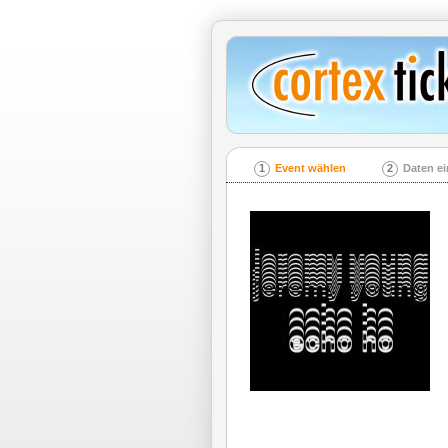
1
Event wählen
2
Daten e